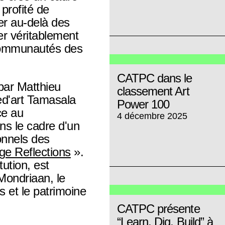
profité de
ler au-delà des
r véritablement
communautés des
CATPC dans le
 par Matthieu
classement Art
d'art Tamasala
Power 100
ce au
4 décembre 2025
 le cadre d'un
onnels des
ge Reflections
».
ution, est
 Mondriaan, le
s et le patrimoine
CATPC présente
“Learn, Dig, Build” à